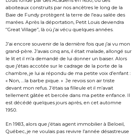
Louis fondé par des Acadiens en 1630, où des
aboiteaux construits par nos ancêtres le long de la
Baie de Fundy protègent la terre de l’eau salée des
marées. Après la déportation, Petit Louis deviendra
‘’Great Village’’, là où j’ai vécu quelques années.
J’ai encore souvenir de la dernière fois que j’ai vu mon
grand-père. J’avais cinq ans, il était malade, allongé sur
le lit et il m’a demandé de lui donner un baiser. Alors
que j’étais accotée sur le cadrage de la porte de la
chambre, je lui ai répondu de ma petite voix d’enfant :
« Non, …la barbe pique. » Je revois son air triste
devant mon refus. J’étais sa filleule et il m’avait
tellement gâtée et bercée dans ma petite enfance. Il
est décédé quelques jours après, en cet automne
1950.
En 1983, alors que j’étais agent immobilier à Beloeil,
Québec, je ne voulais pas revivre l’année désastreuse