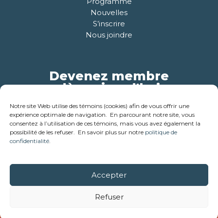
Programme
Nouvelles
S’inscrire
Nous joindre
Devenez membre
dès aujourd'hui
Notre site Web utilise des témoins (cookies) afin de vous offrir une
Pour plus d'informations
expérience optimale de navigation. En parcourant notre site, vous
consentez à l’utilisation de ces témoins, mais vous avez également la
possibilité de les refuser. En savoir plus sur notre
politique de
confidentialité
.
Accepter
© 2018-2026 - Corporation des ainés de la cabane en bois
rond . Tous droits réservés
Refuser
Réalisation:
Studio créatif Coloc