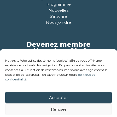
Programme
Nouvelles
S’inscrire
Nous joindre
Devenez membre
dès aujourd'hui
Notre site Web utilise des témoins (cookies) afin de vous offrir une
Pour plus d'informations
expérience optimale de navigation. En parcourant notre site, vous
consentez à l’utilisation de ces témoins, mais vous avez également la
possibilité de les refuser. En savoir plus sur notre
politique de
confidentialité
.
Accepter
© 2018-2026 - Corporation des ainés de la cabane en bois
rond . Tous droits réservés
Refuser
Réalisation:
Studio créatif Coloc