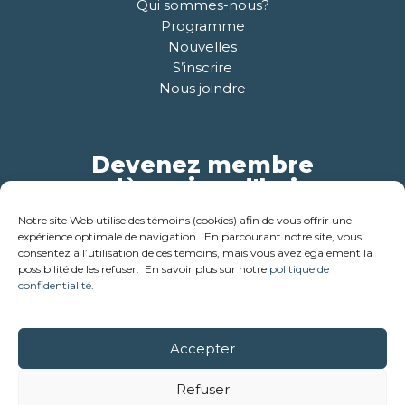
Qui sommes-nous?
Programme
Nouvelles
S’inscrire
Nous joindre
Devenez membre
dès aujourd'hui
Notre site Web utilise des témoins (cookies) afin de vous offrir une
Pour plus d'informations
expérience optimale de navigation. En parcourant notre site, vous
consentez à l’utilisation de ces témoins, mais vous avez également la
possibilité de les refuser. En savoir plus sur notre
politique de
confidentialité
.
Accepter
© 2018-2026 - Corporation des ainés de la cabane en bois
rond . Tous droits réservés
Refuser
Réalisation:
Studio créatif Coloc