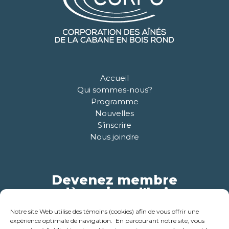
Accueil
Qui sommes-nous?
Programme
Nouvelles
S’inscrire
Nous joindre
Devenez membre
dès aujourd'hui
Notre site Web utilise des témoins (cookies) afin de vous offrir une
Pour plus d'informations
expérience optimale de navigation. En parcourant notre site, vous