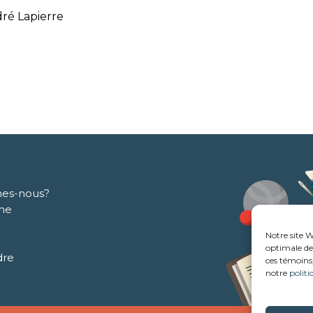
dré Lapierre
es-nous?
me
Notre site W
optimale de 
dre
ces témoins,
notre
politi