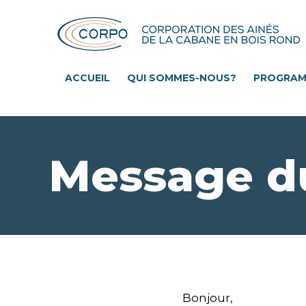
Aller
au
contenu
principal
ACCUEIL
QUI SOMMES-NOUS?
PROGRA
Message du 
Bonjour,