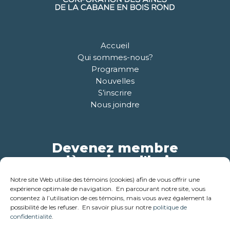
Accueil
Qui sommes-nous?
Programme
Nouvelles
S’inscrire
Nous joindre
Devenez membre
dès aujourd'hui
Notre site Web utilise des témoins (cookies) afin de vous offrir une
Pour plus d'informations
expérience optimale de navigation. En parcourant notre site, vous
consentez à l’utilisation de ces témoins, mais vous avez également la
possibilité de les refuser. En savoir plus sur notre
politique de
confidentialité
.