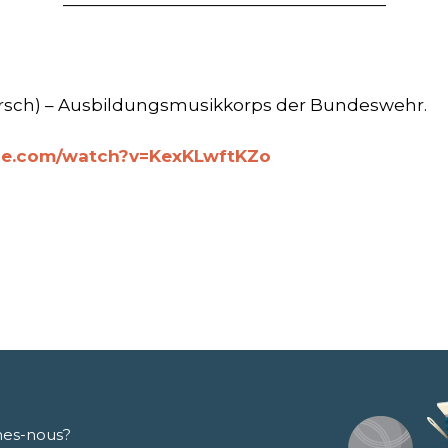
———————————————————
rsch) – Ausbildungsmusikkorps der Bundeswehr.
be.com/watch?v=KexKLwftKZo
es-nous?