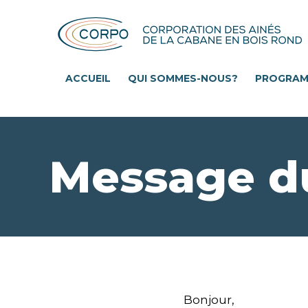
Aller
au
contenu
principal
ACCUEIL
QUI SOMMES-NOUS?
PROGRA
Message d
Bonjour,