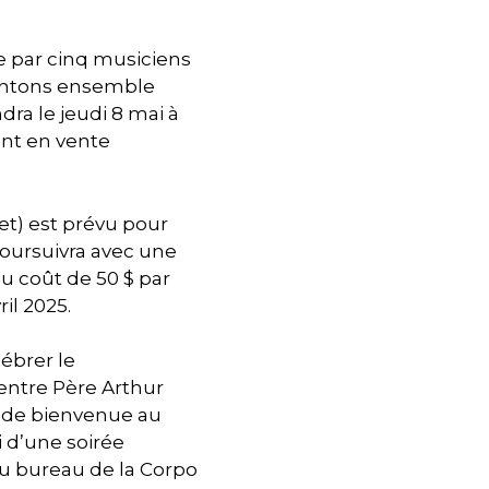
e par cinq musiciens
hantons ensemble
dra le jeudi 8 mai à
sont en vente
et) est prévu pour
poursuivra avec une
au coût de 50 $ par
il 2025.
lébrer le
entre Père Arthur
l de bienvenue au
 d’une soirée
au bureau de la Corpo