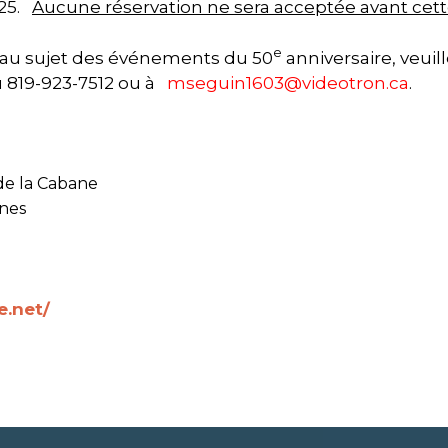
025.
Aucune réservation ne sera acceptée avant cett
e
 au sujet des événements du 50
anniversaire, veu
 819-923-7512 ou à
mseguin1603@videotron.ca
.
de la Cabane
unes
e.net/