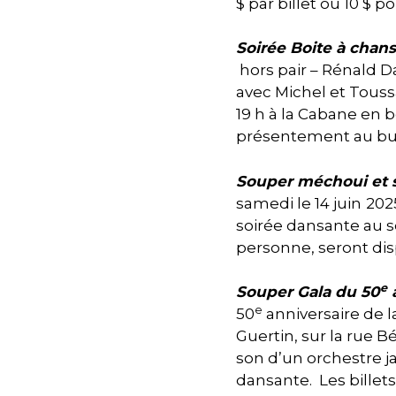
$ par billet ou 10 $ po
Soirée Boite à chan
hors pair – Rénald 
avec Michel et Toussa
19 h à la Cabane en b
présentement au bur
Souper méchoui et 
samedi le 14 juin
202
soirée dansante au s
personne, seront dis
e
Souper Gala du 50
a
e
50
anniversaire de 
Guertin, sur la rue 
son d’un orchestre j
dansante. Les billet