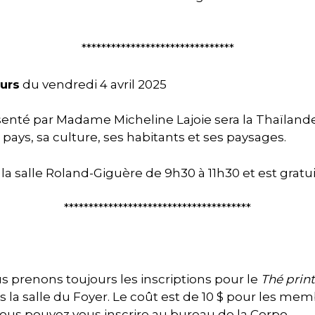
*******************************
eurs
du vendredi 4 avril 2025
ésenté par Madame Micheline Lajoie sera la Thaïland
e pays, sa culture, ses habitants et ses paysages.
à la salle Roland-Giguère de 9h30 à 11h30 et est gratu
**************************************
s prenons toujours les inscriptions pour le
Thé prin
ns la salle du Foyer. Le coût est de 10 $ pour les mem
us pouvez vous inscrire au bureau de la Corpo.