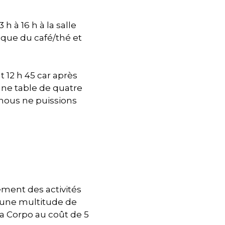
 h à 16 h à la salle
i que du café/thé et
 12 h 45 car après
une table de quatre
 nous ne puissions
ement des activités
t une multitude de
la Corpo au coût de 5