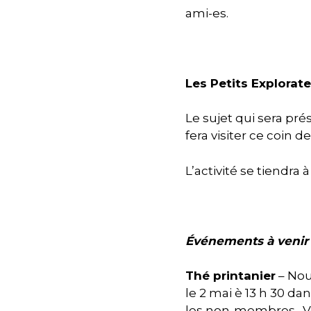
ami-es.
Les Petits Explorat
Le sujet qui sera pr
fera visiter ce coin d
L’activité se tiendra 
Événements à venir
Thé printanier
– Nou
le 2 mai è 13 h 30 da
les non-membres. Vo