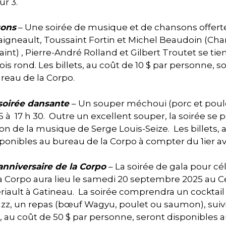
ur 3.
sons
– Une soirée de musique et de chansons offert
Daigneault, Toussaint Fortin et Michel Beaudoin (C
int) , Pierre-André Rolland et Gilbert Troutet se tien
ois rond. Les billets, au coût de 10 $ par personne, 
eau de la Corpo.
soirée dansante
– Un souper méchoui (porc et poul
5 à 17 h 30. Outre un excellent souper, la soirée se 
on de la musique de Serge Louis-Seize. Les billets, 
ponibles au bureau de la Corpo à compter du 1ier avr
nniversaire de la Corpo
– La soirée de gala pour cé
la Corpo aura lieu le samedi 20 septembre 2025 au C
Bériault à Gatineau. La soirée comprendra un cocktai
azz, un repas (bœuf Wagyu, poulet ou saumon), suivi
s, au coût de 50 $ par personne, seront disponibles 