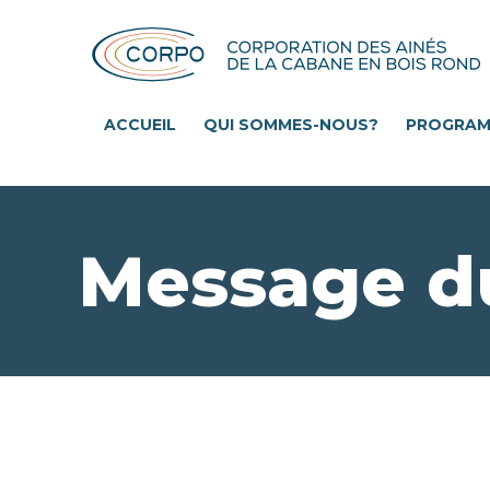
Aller
au
contenu
principal
ACCUEIL
QUI SOMMES-NOUS?
PROGRA
Message d