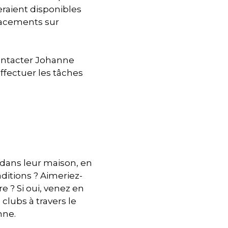
raient disponibles
lacements sur
 contacter Johanne
ffectuer les tâches
dans leur maison, en
ditions ? Aimeriez-
e ? Si oui, venez en
clubs à travers le
nne.