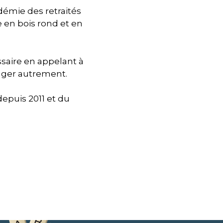
démie des retraités
e en bois rond et en
ssaire en appelant à
yager autrement.
depuis 2011 et du