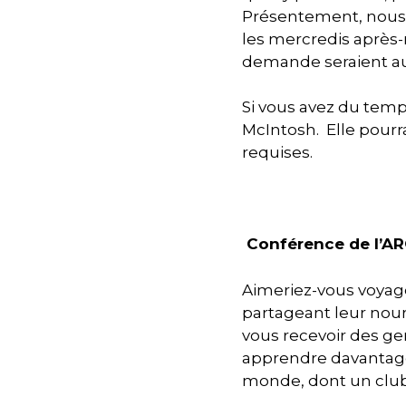
Présentement, nous 
les mercredis après
demande seraient aus
Si vous avez du temps
McIntosh. Elle pourr
requises.
Conférence de l’AR
Aimeriez-vous voyag
partageant leur nourr
vous recevoir des gen
apprendre davantage s
monde, dont un club 