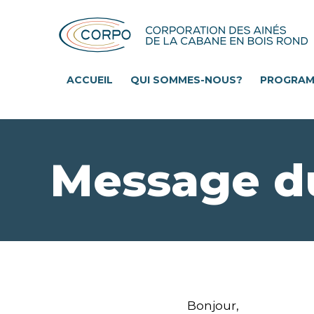
Aller
au
contenu
principal
ACCUEIL
QUI SOMMES-NOUS?
PROGRA
Message du
Bonjour,