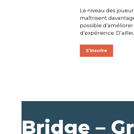
Le niveau des joueurs
maîtrisent davantage l
possible d’améliore
d’expérience. D’aille
S’inscrire
Bridge – G