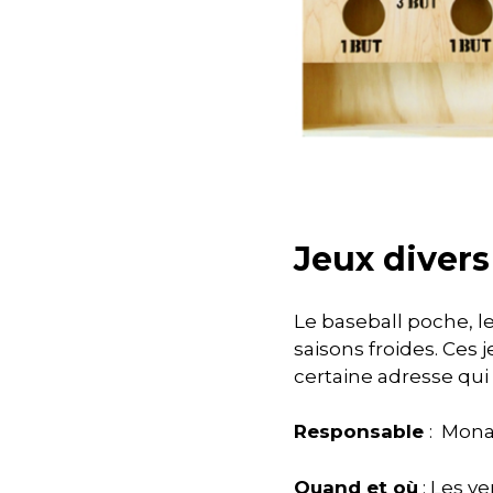
Jeux divers
Le baseball poche, le
saisons froides. Ces
certaine adresse qu
Responsable
: Mona
Quand et où
: Les ve