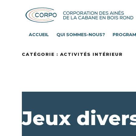
Aller
au
contenu
principal
ACCUEIL
QUI SOMMES-NOUS?
PROGRA
CATÉGORIE :
ACTIVITÉS INTÉRIEUR
Jeux diver