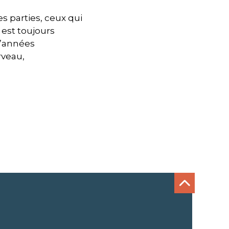
es parties, ceux qui
l est toujours
d’années
rveau,