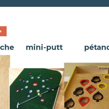
e
poche mini-putt pétanq