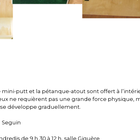
 mini-putt et la pétanque-atout sont offert à l’intéri
 jeux ne requièrent pas une grande force physique, m
i se développe graduellement.
 Seguin
ndredis de 9 h 30 à 12 h, salle Giguère