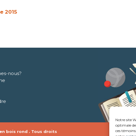
e 2015
es-nous?
me
dre
Notre site W
optimale de 
ces témoins,
n bois rond . Tous droits