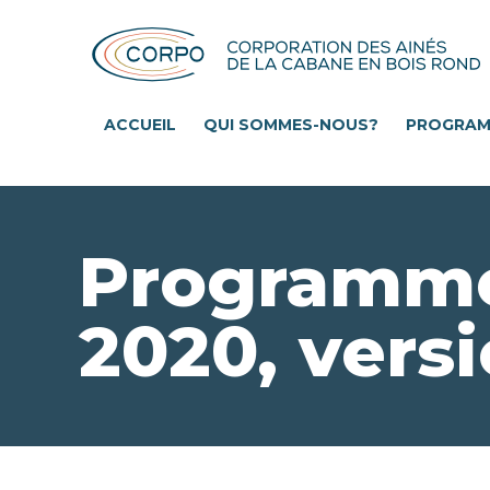
Aller
au
contenu
principal
ACCUEIL
QUI SOMMES-NOUS?
PROGRA
Programme
2020, versi