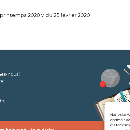
rintemps 2020 v. du 25 février 2020
es-nous?
me
dre
Notre site W
optimale de 
ces témoins,
n bois rond . Tous droits