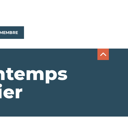
MEMBRE
intemps
ier