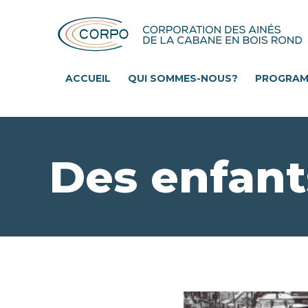
Aller
au
contenu
principal
ACCUEIL
QUI SOMMES-NOUS?
PROGRA
Des enfant