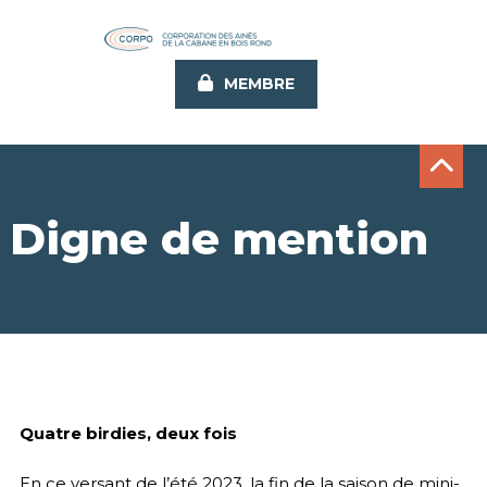
Aller
au
contenu
MEMBRE
principal
Digne de mention
Quatre birdies, deux fois
En ce versant de l’été 2023, la fin de la saison de mini-