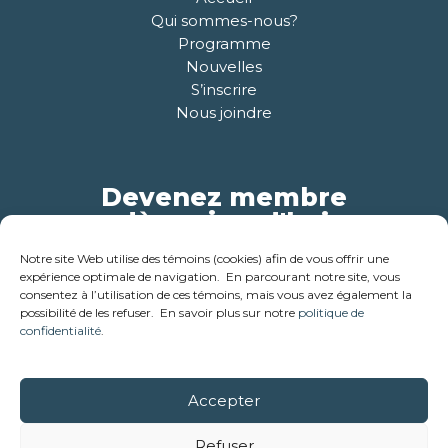
Qui sommes-nous?
Programme
Nouvelles
S’inscrire
Nous joindre
Devenez membre
dès aujourd'hui
Notre site Web utilise des témoins (cookies) afin de vous offrir une
Pour plus d'informations
expérience optimale de navigation. En parcourant notre site, vous
consentez à l’utilisation de ces témoins, mais vous avez également la
possibilité de les refuser. En savoir plus sur notre
politique de
confidentialité
.
Accepter
© 2018-2026 - Corporation des ainés de la cabane en bois
rond . Tous droits réservés
Refuser