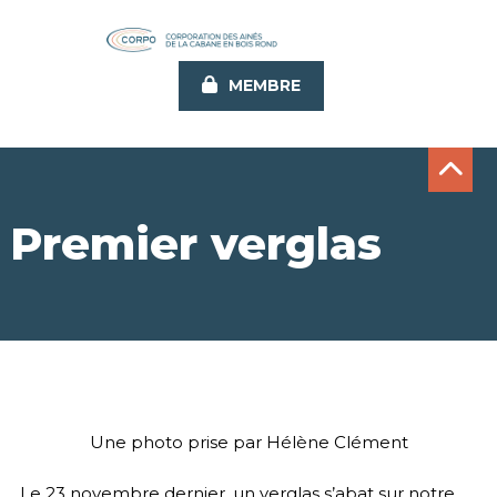
Aller
au
contenu
MEMBRE
principal
Premier verglas
Une photo prise par Hélène Clément
Le 23 novembre dernier, un verglas s’abat sur notre