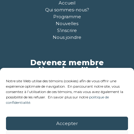
Accueil
Qui sommes-nous?
Programme
Nouvelles
S’inscrire
Nous joindre
Devenez membre
dès aujourd'hui
Notre site Web utilise des témoins (cookies) afin de vous offrir une
Pour plus d'informations
expérience optimale de navigation. En parcourant notre site, vous
consentez à l’utilisation de ces témoins, mais vous avez également la
possibilité de les refuser. En savoir plus sur notre
politique de
confidentialité
.
Accepter
© 2018-2026 - Corporation des ainés de la cabane en bois