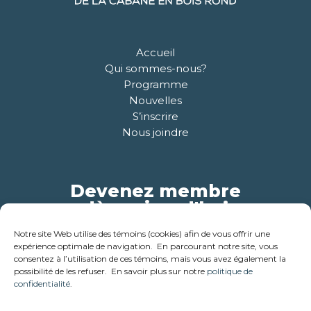
Accueil
Qui sommes-nous?
Programme
Nouvelles
S’inscrire
Nous joindre
Devenez membre
dès aujourd'hui
Notre site Web utilise des témoins (cookies) afin de vous offrir une
Pour plus d'informations
expérience optimale de navigation. En parcourant notre site, vous
consentez à l’utilisation de ces témoins, mais vous avez également la
possibilité de les refuser. En savoir plus sur notre
politique de
confidentialité
.