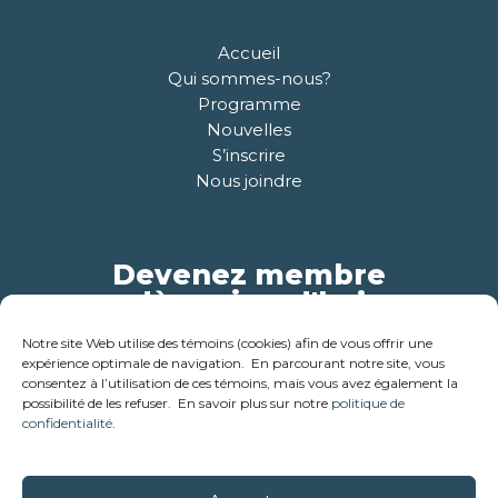
Accueil
Qui sommes-nous?
Programme
Nouvelles
S’inscrire
Nous joindre
Devenez membre
dès aujourd'hui
Notre site Web utilise des témoins (cookies) afin de vous offrir une
Pour plus d'informations
expérience optimale de navigation. En parcourant notre site, vous
consentez à l’utilisation de ces témoins, mais vous avez également la
possibilité de les refuser. En savoir plus sur notre
politique de
confidentialité
.