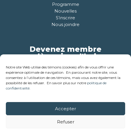
Programme
Nouvelles
S’inscrire
Nous joindre
Devenez membre
dès aujourd'hui
Notre site Web utilise des témoins (cookies) afin de vous offrir une
Pour plus d'informations
expérience optimale de navigation. En parcourant notre site, vous
consentez à l’utilisation de ces témoins, mais vous avez également la
possibilité de les refuser. En savoir plus sur notre
politique de
confidentialité
.
Accepter
© 2018-2026 - Corporation des ainés de la cabane en bois
rond . Tous droits réservés
Refuser
Réalisation:
Studio créatif Coloc