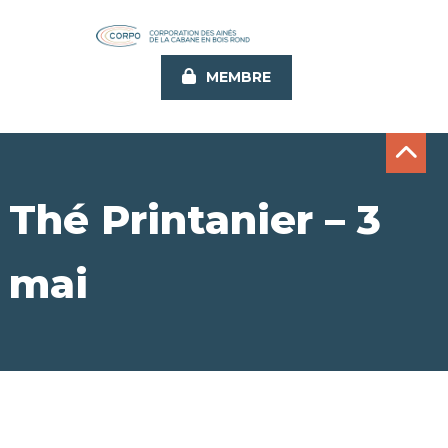
Aller
au
contenu
MEMBRE
principal
Thé Printanier – 3
mai