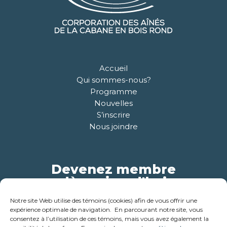
Accueil
Qui sommes-nous?
Programme
Nouvelles
S’inscrire
Nous joindre
Devenez membre
dès aujourd'hui
Notre site Web utilise des témoins (cookies) afin de vous offrir une
Pour plus d'informations
expérience optimale de navigation. En parcourant notre site, vous
consentez à l’utilisation de ces témoins, mais vous avez également la