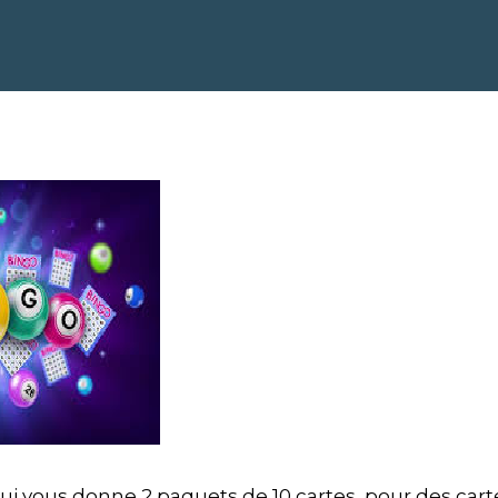
 qui vous donne 2 paquets de 10 cartes, pour des car