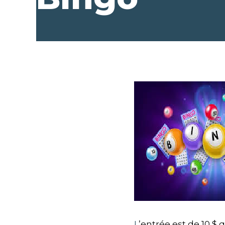
L
’entrée est de 10 $