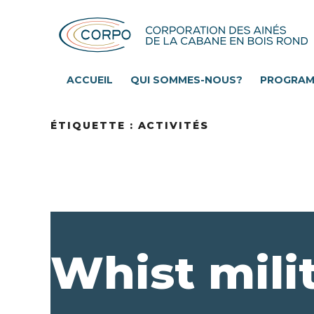
Aller
au
contenu
principal
ACCUEIL
QUI SOMMES-NOUS?
PROGRA
ÉTIQUETTE :
ACTIVITÉS
Whist milit