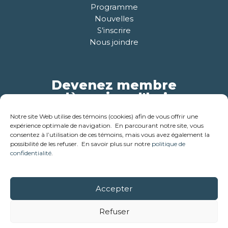
Programme
Nouvelles
S’inscrire
Nous joindre
Devenez membre
dès aujourd'hui
Notre site Web utilise des témoins (cookies) afin de vous offrir une
Pour plus d'informations
expérience optimale de navigation. En parcourant notre site, vous
consentez à l’utilisation de ces témoins, mais vous avez également la
possibilité de les refuser. En savoir plus sur notre
politique de
confidentialité
.
Accepter
© 2018-2026 - Corporation des ainés de la cabane en bois
rond . Tous droits réservés
Refuser
Réalisation:
Studio créatif Coloc