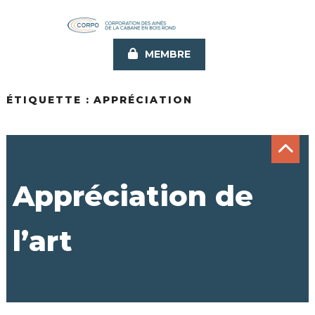
Aller
au
contenu
MEMBRE
principal
ÉTIQUETTE :
APPRÉCIATION
Appréciation de
l’art