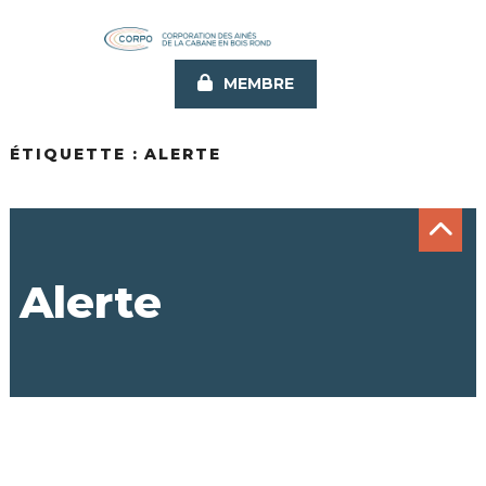
Aller
au
contenu
MEMBRE
principal
ÉTIQUETTE :
ALERTE
Alerte