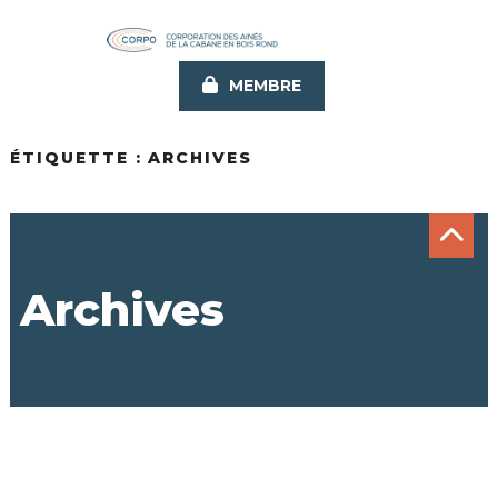
Aller
au
contenu
MEMBRE
principal
ÉTIQUETTE :
ARCHIVES
Archives